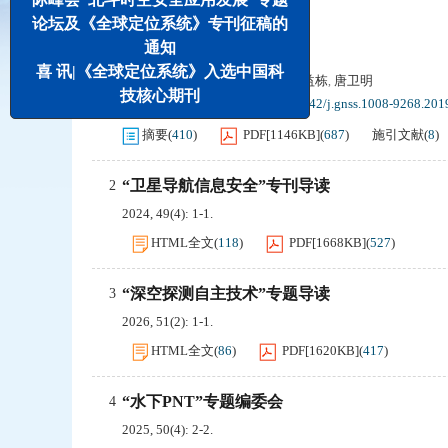
三年内用户统计排行(不含本月)
论坛及《全球定位系统》专刊征稿的
通知
雾定位及其应用研究
1
喜 讯|《全球定位系统》入选中国科
施闯
辜声峰
景贵飞
耿江辉
楼益栋
唐卫明
,
,
,
,
,
技核心期刊
2019, 44(5): 1-9.
DOI:
DOI:10.13442/j.gnss.1008-9268.201
摘要
(
410
)
PDF[
1146KB
]
(
687
)
施引文献
(
8
)
“卫星导航信息安全”专刊导读
2
2024, 49(4): 1-1.
HTML全文
(
118
)
PDF[
1668KB
]
(
527
)
“深空探测自主技术”专题导读
3
2026, 51(2): 1-1.
HTML全文
(
86
)
PDF[
1620KB
]
(
417
)
“水下PNT”专题编委会
4
2025, 50(4): 2-2.