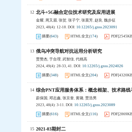
北斗+5G融合定位技术研究及应用进展
12
金耀
周又眉
张贺
张子宁
张晨芳
赵良
魏步征
,
,
,
,
,
,
2023, 48(4): 12-18.
DOI:
10.12265/j.gnss.2023091
摘要
(
643
)
HTML全文
(
174
)
PDF[
2545K
俄乌冲突导航对抗运用分析研究
13
贾赞杰
于合理
武智佳
代桃高
,
,
,
2024, 49(4): 28-33, 41.
DOI:
10.12265/j.gnss.2024026
摘要
(
348
)
HTML全文
(
204
)
PDF[
4320K
综合PNT应用服务体系：概念框架、技术路线
14
蔚保国
邓志鑫
张京奎
黄璐
贾浩男
,
,
,
,
2023, 48(4): 3-11.
DOI:
10.12265/j.gnss.2023089
摘要
(
616
)
HTML全文
(
116
)
PDF[
2869K
2021-03期封二
15