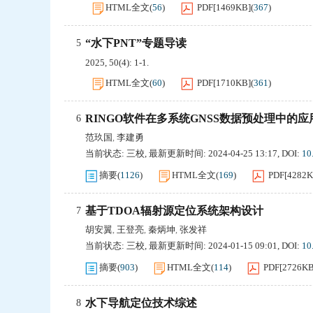
HTML全文
(
56
)
PDF[
1469KB
]
(
367
)
“水下PNT”专题导读
5
2025, 50(4): 1-1.
HTML全文
(
60
)
PDF[
1710KB
]
(
361
)
RINGO软件在多系统GNSS数据预处理中的应
6
范玖国
李建勇
,
当前状态:
三校
,
最新更新时间:
2024-04-25 13:17
,
DOI:
10
摘要
(
1126
)
HTML全文
(
169
)
PDF[
4282
基于TDOA辐射源定位系统架构设计
7
胡安翼
王登亮
秦炳坤
张发祥
,
,
,
当前状态:
三校
,
最新更新时间:
2024-01-15 09:01
,
DOI:
10
摘要
(
903
)
HTML全文
(
114
)
PDF[
2726K
水下导航定位技术综述
8