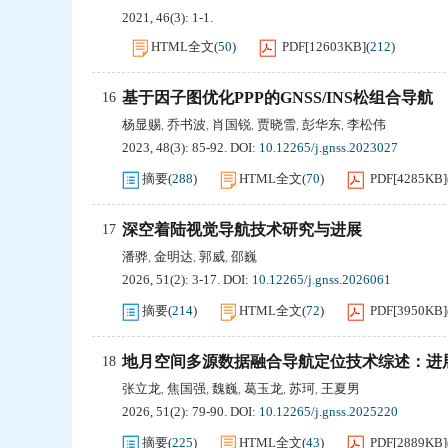
2021, 46(3): 1-1.
HTML全文
(
50
)
PDF[
12603KB
]
(
212
)
基于因子图优化PPP的GNSS/INS松组合导航
16
杨显赐
乔书波
肖国锐
贾晓雪
彭华东
李松伟
,
,
,
,
,
2023, 48(3): 85-92.
DOI:
10.12265/j.gnss.2023027
摘要
(
288
)
HTML全文
(
70
)
PDF[
4285KB
]
深空着陆视觉导航技术研究与进展
17
潘骅
金明达
郭威
邵巍
,
,
,
2026, 51(2): 3-17.
DOI:
10.12265/j.gnss.2026061
摘要
(
214
)
HTML全文
(
72
)
PDF[
3950KB
]
地月空间多源数据融合导航定位技术综述：进
18
张立龙
焦国强
魏巍
葛玉龙
苏珂
王夏男
,
,
,
,
,
2026, 51(2): 79-90.
DOI:
10.12265/j.gnss.2025220
摘要
(
225
)
HTML全文
(
43
)
PDF[
2889KB
]