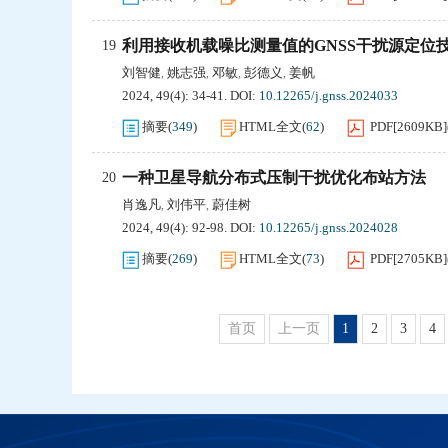
利用接收机载噪比测量值的GNSS干扰源定位
19
刘智健
姚志强
邓敏
彭德义
姜帆
,
,
,
,
2024, 49(4): 34-41.
DOI:
10.12265/j.gnss.2024033
摘要
(
349
)
HTML全文
(
62
)
PDF[
2609KB
]
一种卫星导航分布式压制干扰优化布站方法
20
肖逸凡
刘伟平
蔚佳树
,
,
2024, 49(4): 92-98.
DOI:
10.12265/j.gnss.2024028
摘要
(
269
)
HTML全文
(
73
)
PDF[
2705KB
]
首页
上一页
1
2
3
4