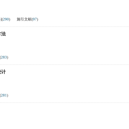
B
]
(
290
)
施引文献
(
97
)
方法
(
283
)
设计
(
281
)