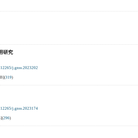
用研究
.12265/j.gnss.2023202
KB
]
(
319
)
.12265/j.gnss.2023174
B
]
(
296
)