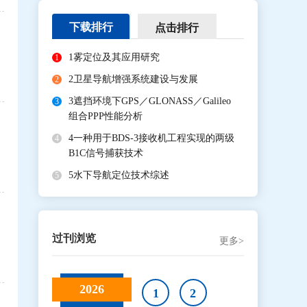
下载排行
点击排行
1
雾定位及其应用研究
1
2
卫星导航增强系统建设与发展
2
3
遮挡环境下GPS／GLONASS／Galileo
3
组合PPP性能分析
4
一种用于BDS-3接收机工程实现的两级
4
B1C信号捕获技术
5
水下导航定位技术综述
5
过刊浏览
更多>
2026
1
2