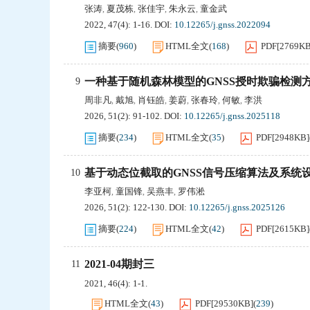
张涛
夏茂栋
张佳宇
朱永云
童金武
,
,
,
,
2022, 47(4): 1-16.
DOI:
10.12265/j.gnss.2022094
摘要
(
960
)
HTML全文
(
168
)
PDF[
2769K
一种基于随机森林模型的GNSS授时欺骗检测
9
周非凡
戴旭
肖钰皓
姜蔚
张春玲
何敏
李洪
,
,
,
,
,
,
2026, 51(2): 91-102.
DOI:
10.12265/j.gnss.2025118
摘要
(
234
)
HTML全文
(
35
)
PDF[
2948KB
]
基于动态位截取的GNSS信号压缩算法及系统
10
李亚柯
童国锋
吴燕丰
罗伟淞
,
,
,
2026, 51(2): 122-130.
DOI:
10.12265/j.gnss.2025126
摘要
(
224
)
HTML全文
(
42
)
PDF[
2615KB
]
2021-04期封三
11
2021, 46(4): 1-1.
HTML全文
(
43
)
PDF[
29530KB
]
(
239
)