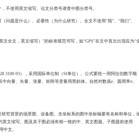
8个，不使用英文缩写。论文分类号请查中图分类号。
景（问题是什么）、必要性（为什么研究）。全文不使用“我”、“我们”、
英文全文，英文缩写）”的标准规范书写，如“GPS”在文中首次出现应为“
3100-93），采用国际单位制（SI单位）。公式要统一用阿拉伯数字顺
其中向量、矢量、张量、矩阵等变量用黑斜体。自然对数底e、圆周率π、
仅表述研究背景的场景图、设备图。含坐标系的图中坐标轴要有名称和单位，
的英文缩写。图及其子图必须有相一致的中、英文图题。子图题前使用
使用中文。