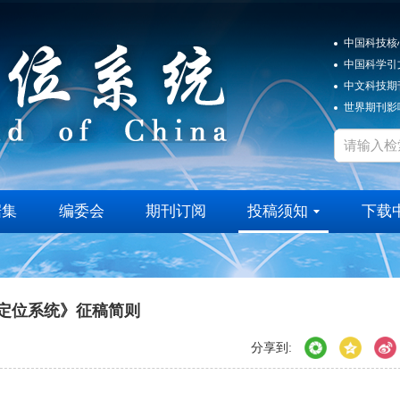
中国科技核
中国科学引
中文科技期
世界期刊影响
据集
编委会
期刊订阅
投稿须知
下载
定位系统》征稿简则
分享到: