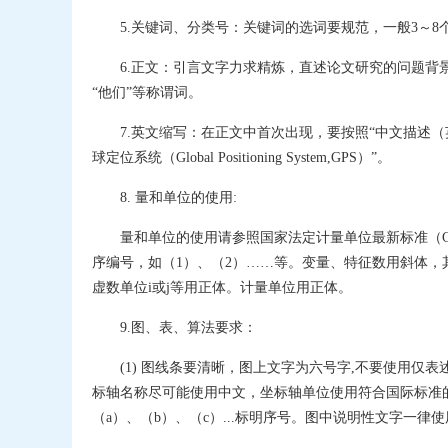
5.关键词、分类号：关键词的选词要规范，一般3～
6.正文：引言文字力求精炼，直述论文研究的问题背
“他们”等称谓词。
7.英文缩写：在正文中首次出现，要按照“中文描述（
球定位系统（Global Positioning System,GPS）”。
8. 量和单位的使用:
量和单位的使用请参照国家法定计量单位最新标准（GB 
序编号，如（1）、（2）……等。变量、特征数用斜体，
虚数单位i或j等用正体。计量单位用正体。
9.图、表、算法要求：
(1) 图线条要清晰，图上文字为六号字,不要使用
标轴名称尽可能使用中文，坐标轴单位使用符合国际标准
（a）、（b）、（c）...标明序号。图中说明性文字一律