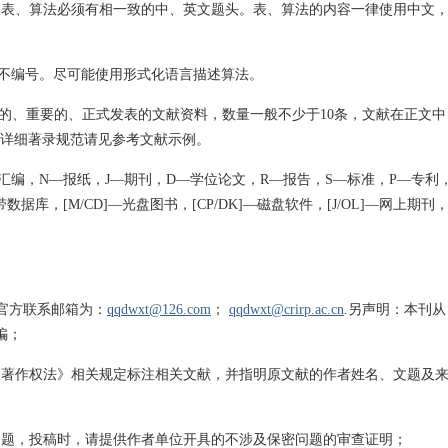
表”。表、算法必须有相一致的中、英文题头。表、算法的内容一律使用中文
，不编号。尽可能使用形式化语言描述算法。
新的、重要的、正式发表的文献资料，数量一般不少于10条，文献在正文中
等。详细著录规范请见参考文献示例。
汇编，N—报纸，J—期刊，D—学位论文，R—报告，S—标准，P—专利
带数据库，[M/CD]―光盘图书，[CP/DK]―磁盘软件，[J/OL]―网上期刊
官方联系邮箱为：
qqdwxt@126.com
；
qqdwxt@crirp.ac.cn
.另声明：本刊从
骗；
《著作权法》相关规定标注相关文献，并指明原文献的作者姓名、文题及
问题，投稿时，请提供作者单位开具的不涉及保密问题的审查证明；