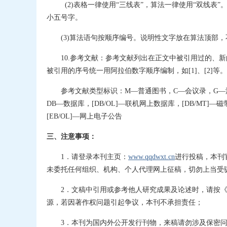
(2)表格一律使用“三线表”，算法一律使用“双线
小五号字。
(3)算法语句按顺序编号。说明性文字放在算法顶部
10.参考文献：参考文献列出在正文中被引用过的、
被引用的序号统一用阿拉伯数字顺序编制，如[1]、[2]
参考文献类型标识：M—普通图书，C—会议录，G—
DB—数据库，[DB/OL]―联机网上数据库，[DB/MT]―磁
[EB/OL]―网上电子公告
三、注意事项：
1．请登录本刊主页：
www.qqdwxt.cn
进行投稿，本刊
未委托任何组织、机构、个人代理网上征稿，切勿上当受
2．文稿中引用或参考他人研究成果及论述时，请按
源，若因著作权问题引起争议，本刊不承担责任；
3．本刊为国内外公开发行刊物，来稿请勿涉及保密