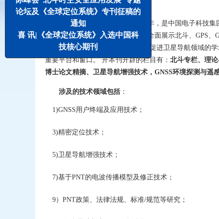
一、稿件范围：
论坛及《全球定位系统》专刊征稿的
通知
《全球定位系统》创刊于1976年，是中国电子科技
喜 讯|《全球定位系统》入选中国科
刊（双月刊）。本刊的办刊宗旨是全面展示北斗、GPS、GL
技核心期刊
域的最新研究成果和技术进展 ，以促进卫星导航领域的
重要平台和窗口。 开本刊开辟的栏目有：
北斗专栏、理论
博士论文精摘、卫星导航增强技术，GNSS环境探测与遥
涉及的技术领域包括
：
1)GNSS用户终端及应用技术；
3)精密定位技术；
5)卫星导航增强技术；
7)基于PNT的电波传播模型及修正技术；
9）PNT政策、法律法规、标准/规范等研究；