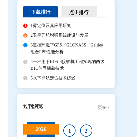
，
下载排行
点击排行
1
雾定位及其应用研究
1
2
卫星导航增强系统建设与发展
2
3
遮挡环境下GPS／GLONASS／Galileo
3
组合PPP性能分析
，
4
一种用于BDS-3接收机工程实现的两级
4
，
B1C信号捕获技术
5
水下导航定位技术综述
5
过刊浏览
更多>
来
2026
1
2