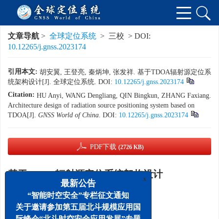
文章导航
>
全球定位系统
> 三校 > DOI:
10.12265/j.gnss.2023174
引用本文:
胡安翼, 王登亮, 秦炳坤, 张发祥. 基于TDOA辐射源定位系
统架构设计[J]. 全球定位系统.
DOI:
10.12265/j.gnss.2023174
Citation:
HU Anyi, WANG Dengliang, QIN Bingkun, ZHANG Faxiang.
Architecture design of radiation source positioning system based on
TDOA[J].
GNSS World of China
.
DOI:
10.12265/j.gnss.2023174
PDF下载
(2726 KB)
基于TDOA辐射源定位系统架构设计
x
最新公告
,
胡安翼
,
王登亮
,
秦炳坤
,
张发祥
“智能时空安全”专栏征文通知
中国电波传播研究所, 山东 青岛 266107
关于邀请参加第五届北斗规模应用国
际峰会“北斗时空安全应用发展”专题