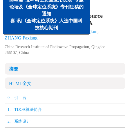
详细信息
论坛及《全球定位系统》专刊征稿的
通知
Architecture design of radiation source
喜 讯|《全球定位系统》入选中国科
positioning system based on TDOA
技核心期刊
,
HU Anyi
,
WANG Dengliang
,
QIN Bingkun
,
ZHANG Faxiang
China Research Institute of Radiowave Propagation, Qingdao
266107, China
摘要
HTML全文
0. 引 言
1. TDOA算法简介
2. 系统设计