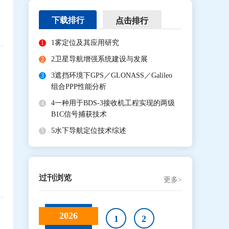
下载排行
点击排行
1
雾定位及其应用研究
1
2
卫星导航增强系统建设与发展
2
3
遮挡环境下GPS／GLONASS／Galileo
3
组合PPP性能分析
4
一种用于BDS-3接收机工程实现的两级
4
B1C信号捕获技术
5
水下导航定位技术综述
5
过刊浏览
更多>
2026
1
2