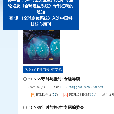
论坛及《全球定位系统》专刊征稿的
选择全部
通知
喜 讯|《全球定位系统》入选中国科
技核心期刊
“GNSS守时与授时”专题
“GNSS守时与授时”专题导读
2025, 50(3): 1-1.
DOI:
10.12265/j.gnss.2025-03daodu
HTML全文
(
52
)
PDF[
1684KB
]
(
161
)
施引文
“GNSS守时与授时”专题编委会