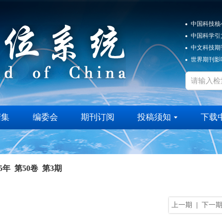
中国科技核
中国科学引
中文科技期
世界期刊影响
据集
编委会
期刊订阅
投稿须知
下载
25年 第50卷 第3期
上一期
|
下一