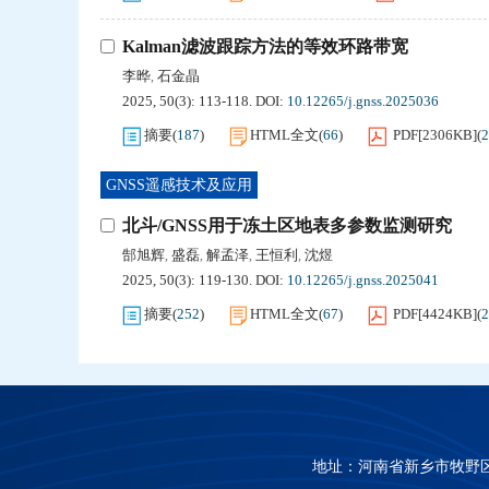
Kalman滤波跟踪方法的等效环路带宽
李晔
石金晶
,
2025, 50(3): 113-118.
DOI:
10.12265/j.gnss.2025036
摘要
(
187
)
HTML全文
(
66
)
PDF[
2306KB
]
(
2
GNSS遥感技术及应用
北斗/GNSS用于冻土区地表多参数监测研究
郜旭辉
盛磊
解孟泽
王恒利
沈煜
,
,
,
,
2025, 50(3): 119-130.
DOI:
10.12265/j.gnss.2025041
摘要
(
252
)
HTML全文
(
67
)
PDF[
4424KB
]
(
2
地址：河南省新乡市牧野区