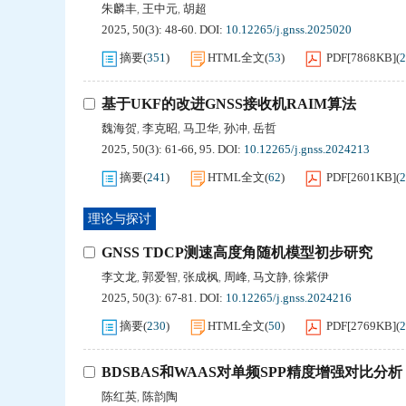
朱麟丰
王中元
胡超
,
,
2025, 50(3): 48-60.
DOI:
10.12265/j.gnss.2025020
摘要
(
351
)
HTML全文
(
53
)
PDF[
7868KB
]
(
2
基于UKF的改进GNSS接收机RAIM算法
魏海贺
李克昭
马卫华
孙冲
岳哲
,
,
,
,
2025, 50(3): 61-66, 95.
DOI:
10.12265/j.gnss.2024213
摘要
(
241
)
HTML全文
(
62
)
PDF[
2601KB
]
(
2
理论与探讨
GNSS TDCP测速高度角随机模型初步研究
李文龙
郭爱智
张成枫
周峰
马文静
徐紫伊
,
,
,
,
,
2025, 50(3): 67-81.
DOI:
10.12265/j.gnss.2024216
摘要
(
230
)
HTML全文
(
50
)
PDF[
2769KB
]
(
2
BDSBAS和WAAS对单频SPP精度增强对比分析
陈红英
陈韵陶
,