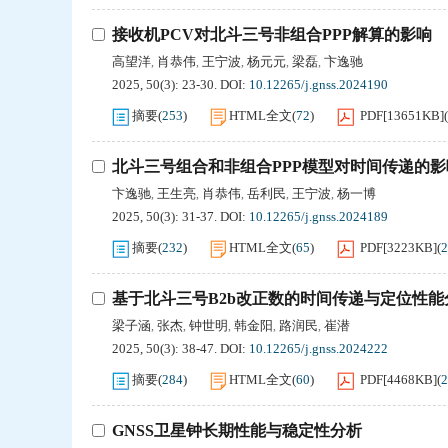
接收机PCV对北斗三号非组合PPP解算的影响
高望洋
肖恭伟
王宁波
杨元元
梁磊
卞逸驰
,
,
,
,
,
2025, 50(3): 23-30.
DOI:
10.12265/j.gnss.2024190
摘要
(
253
)
HTML全文
(
72
)
PDF[
13651KB
]
(
北斗三号组合和非组合PPP模型对时间传递的影
卞逸驰
王生亮
肖恭伟
岳利民
王宁波
杨一博
,
,
,
,
,
2025, 50(3): 31-37.
DOI:
10.12265/j.gnss.2024189
摘要
(
232
)
HTML全文
(
65
)
PDF[
3223KB
]
(
2
基于北斗三号B2b改正数的时间传递与定位性能
梁子涵
张杰
钟世明
韩金阳
路润民
崔潜
,
,
,
,
,
2025, 50(3): 38-47.
DOI:
10.12265/j.gnss.2024222
摘要
(
284
)
HTML全文
(
60
)
PDF[
4468KB
]
(
2
GNSS卫星钟长期性能与稳定性分析