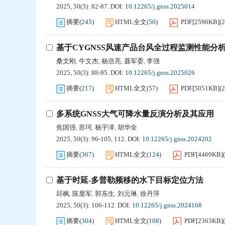
2025, 50(3): 82-87.
DOI:
10.12265/j.gnss.2025014
摘要
(
245
)
HTML全文
(
50
)
PDF[
2596KB
]
(
2
基于CYGNSS风速产品台风全过程监测性能分
桑文刚
牛文杰
杨浩亮
聂军委
李强
,
,
,
,
2025, 50(3): 88-95.
DOI:
10.12265/j.gnss.2025026
摘要
(
217
)
HTML全文
(
57
)
PDF[
5051KB
]
(
2
多系统GNSS大气可降水量反演分析及其应用
焦国强
苏珂
杨宇泽
胡华全
,
,
,
2025, 50(3): 96-105, 112.
DOI:
10.12265/j.gnss.2024202
摘要
(
367
)
HTML全文
(
124
)
PDF[
4469KB
]
(
基于时延-多普勒频移的水下目标定位方法
邱枫
陈显军
郭东生
刘元琳
徐丹萍
,
,
,
,
2025, 50(3): 106-112.
DOI:
10.12265/j.gnss.2024168
摘要
(
304
)
HTML全文
(
108
)
PDF[
2363KB
]
(