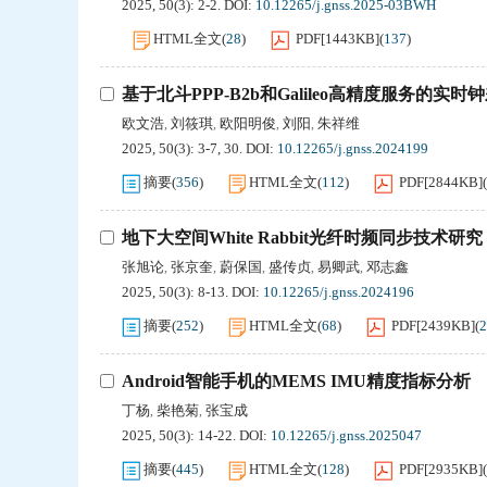
2025, 50(3): 2-2.
DOI:
10.12265/j.gnss.2025-03BWH
HTML全文
(
28
)
PDF[
1443KB
]
(
137
)
基于北斗PPP-B2b和Galileo高精度服务的实
欧文浩
刘筱琪
欧阳明俊
刘阳
朱祥维
,
,
,
,
2025, 50(3): 3-7, 30.
DOI:
10.12265/j.gnss.2024199
摘要
(
356
)
HTML全文
(
112
)
PDF[
2844KB
]
(
地下大空间White Rabbit光纤时频同步技术研究
张旭论
张京奎
蔚保国
盛传贞
易卿武
邓志鑫
,
,
,
,
,
2025, 50(3): 8-13.
DOI:
10.12265/j.gnss.2024196
摘要
(
252
)
HTML全文
(
68
)
PDF[
2439KB
]
(
2
Android智能手机的MEMS IMU精度指标分析
丁杨
柴艳菊
张宝成
,
,
2025, 50(3): 14-22.
DOI:
10.12265/j.gnss.2025047
摘要
(
445
)
HTML全文
(
128
)
PDF[
2935KB
]
(