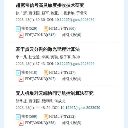
超宽带信号高灵敏度接收技术研究
徐广辉
蔚保国
赵军
鲍亚川
杨梦焕
于雪岗
,
,
,
,
,
2023, 48(4): 30-36.
DOI:
10.12265/j.gnss.2023036
摘要
(
529
)
HTML全文
(
160
)
PDF[
3702KB
]
(
242
)
施引文献
(
6
)
基于点云分割的激光里程计算法
李一凡
杜世通
李爽
黄璐
杨子寒
陈冲
,
,
,
,
,
2023, 48(4): 37-43.
DOI:
10.12265/j.gnss.2023066
摘要
(
418
)
HTML全文
(
127
)
PDF[
3753KB
]
(
207
)
施引文献
(
4
)
无人机集群云端协同导航控制算法研究
熊华捷
蔚保国
易卿武
何成龙
,
,
,
2023, 48(4): 44-48, 56.
DOI:
10.12265/j.gnss.2023050
摘要
(
569
)
HTML全文
(
252
)
PDF[
3060KB
]
(
258
)
施引文献
(
5
)