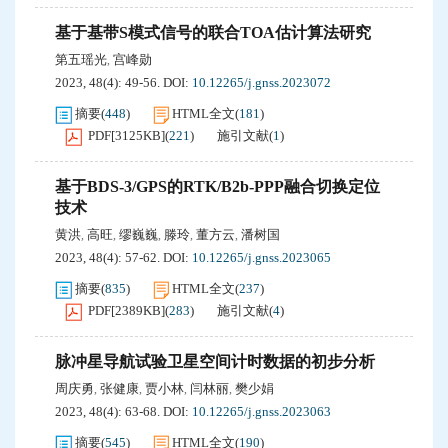
基于基带S模式信号的联合TOA估计算法研究
第五瑶光
宫峰勋
,
2023, 48(4): 49-56.
DOI:
10.12265/j.gnss.2023072
摘要
(
448
)
HTML全文
(
181
)
PDF[
3125KB
]
(
221
)
施引文献
(
1
)
基于BDS-3/GPS的RTK/B2b-PPP融合切换定位
技术
黄洪
高旺
缪巍巍
滕玲
董方云
潘树国
,
,
,
,
,
2023, 48(4): 57-62.
DOI:
10.12265/j.gnss.2023065
摘要
(
835
)
HTML全文
(
237
)
PDF[
2389KB
]
(
283
)
施引文献
(
4
)
脉冲星导航试验卫星空间计时数据的初步分析
周庆勇
张健康
贾小林
闫林丽
樊少娟
,
,
,
,
2023, 48(4): 63-68.
DOI:
10.12265/j.gnss.2023063
摘要
(
545
)
HTML全文
(
190
)