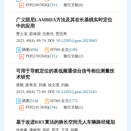
PDF[
2865KB
]
(
231
)
施引文献
(
8
)
广义阻尼LAMBDA方法及其在长基线实时定位
中的应用
曹士龙
蔚保国
伍蔡伦
贾浩男
,
,
,
2023, 48(4): 69-74.
DOI:
10.12265/j.gnss.2023043
摘要
(
456
)
HTML全文
(
139
)
PDF[
2392KB
]
(
221
)
施引文献
(
2
)
可用于导航定位的甚低频通信台信号相位测量技
术研究
黄晓
陈奇东
刘睿
徐文璞
刘杨
,
,
,
,
2023, 48(4): 75-80.
DOI:
10.12265/j.gnss.2023143
摘要
(
514
)
HTML全文
(
177
)
PDF[
2415KB
]
(
234
)
施引文献
(
2
)
基于改进RRT算法的狭长空间无人车辆路径规划
张俊豪
潘树国
高旺
郭芃
王萍
胡鹏
,
,
,
,
,