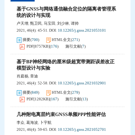
基于GNSS与网络通信融合定位的隔离者管理系
统的设计与实现
卢天增
甄卫民
马宝田
刘少林
谭帅
,
,
,
,
2021, 46(4): 45-51.
DOI:
10.12265/j.gnss.2021053101
摘要
(
700
)
HTML全文
(
271
)
PDF[
8757KB
]
(
176
)
施引文献
(
7
)
基于BP神经网络的厘米级超宽带测距误差改正
模型设计与实验
肖庭杨
章迪
,
2021, 46(4): 52-58.
DOI:
10.12265/j.gnss.2021032901
摘要
(
849
)
HTML全文
(
279
)
PDF[
1282KB
]
(
167
)
施引文献
(
13
)
几种附电离层约束GNSS单频PPP性能评估
李众
葛海波
卜宇航
,
,
2021, 46(4): 59-65.
DOI:
10.12265/j.gnss.2021052701