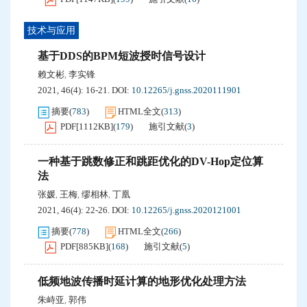
技术与应用
基于DDS的BPM短波授时信号设计
赖文彬
李实锋
,
2021, 46(4): 16-21.
DOI:
10.12265/j.gnss.2020111901
摘要
(
783
)
HTML全文
(
313
)
PDF[
1112KB
]
(
179
)
施引文献
(
3
)
一种基于跳数修正和跳距优化的DV-Hop定位算
法
张媛
王梅
缪相林
丁凰
,
,
,
2021, 46(4): 22-26.
DOI:
10.12265/j.gnss.2020121001
摘要
(
778
)
HTML全文
(
266
)
PDF[
885KB
]
(
168
)
施引文献
(
5
)
低频地波传播时延计算的地形优化处理方法
朱峙亚
郭伟
,