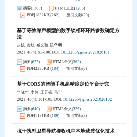
摘要
(
1303
)
HTML全文
(
1206
)
PDF[
1832KB
]
(
262
)
施引文献
(
20
)
基于等效噪声模型的数字锁相环环路参数确定方
法
封帆
龚航
臧文驰
陈华明
,
,
,
2021, 46(4): 93-100.
DOI:
10.12265/j.gnss.2021020101
摘要
(
677
)
HTML全文
(
362
)
PDF[
2385KB
]
(
184
)
施引文献
(
6
)
基于CORS的智能手机高精度定位平台研究
李晓华
李伟
王开锋
马宁
,
,
,
2021, 46(4): 101-105.
DOI:
10.12265/j.gnss.2021020102
摘要
(
640
)
HTML全文
(
326
)
PDF[
1181KB
]
(
189
)
施引文献
(
3
)
抗干扰型卫星导航接收机中本地载波优化技术