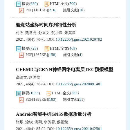
摘要
(
639
)
HTML全文
(
709
)
PDF[
1101KB
]
(
216
)
施引文献
(
10
)
验潮站坐标时间序列特性分析
付杰
熊常亮
孙喜文
贺小星
朱冀星
,
,
,
,
2021, 46(4): 70-75.
DOI:
10.12265/j.gnss.2021020702
摘要
(
723
)
HTML全文
(
469
)
PDF[
1267KB
]
(
158
)
施引文献
(
4
)
CEEMD与GRNN神经网络电离层TEC预报模型
高清文
赵国忱
,
2021, 46(4): 76-84.
DOI:
10.12265/j.gnss.2020091401
摘要
(
1055
)
HTML全文
(
565
)
PDF[
1898KB
]
(
183
)
施引文献
(
11
)
Android智能手机GNSS数据质量分析
张垠
涂锐
洪菊
李芳馨
侯福荣
,
,
,
,
2021, 46(4): 85-92.
DOI:
10.12265/j.gnss.2021042501