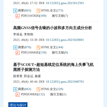
2021, 46(4): 27-32.
DOI:
10.12265/j.gnss.2021012501
摘要
(
665
)
HTML全文
(
275
)
PDF[
1045KB
]
(
169
)
施引文献
(
7
)
高频GNSS信号去噪的小波和多方向主成分分析
李保金
李艳艳
,
2021, 46(4): 33-39.
DOI:
10.12265/j.gnss.2021020601
摘要
(
870
)
HTML全文
(
244
)
PDF[
1006KB
]
(
159
)
施引文献
(
9
)
基于SCOUT+超短基线定位系统的海上失事飞机
黑匣子探测方法
路青青
郭金运
秦建
,
,
2021, 46(4): 40-44.
DOI:
10.12265/j.gnss.2021040701
摘要
(
663
)
HTML全文
(
229
)
PDF[
838KB
]
(
132
)
施引文献
(
1
)
理论与探讨