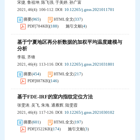
宋捷
鲁祖坤
陈飞强
于美婷
孙广富
,
,
,
,
2021, 46(4): 106-112.
DOI:
10.12265/j.gnss.2021011701
摘要
(
965
)
HTML全文
(
337
)
PDF[
784KB
]
(
188
)
施引文献
(
4
)
基于宁夏地区再分析数据的加权平均温度建模与
分析
李筱
齐锋
,
2021, 46(4): 113-116.
DOI:
10.12265/j.gnss.2021031801
摘要
(
454
)
HTML全文
(
217
)
PDF[
887KB
]
(
146
)
基于FDE-IRF的室内指纹定位方法
张雯涛
吴飞
朱海
通雁辉
陆雯霞
,
,
,
,
2021, 46(4): 117-126.
DOI:
10.12265/j.gnss.2021030102
摘要
(
601
)
HTML全文
(
197
)
PDF[
3522KB
]
(
174
)
施引文献
(
3
)