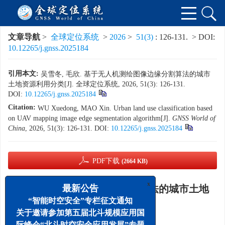
文章导航
>
全球定位系统
>
2026
>
51(3)
: 126-131.
> DOI:
10.12265/j.gnss.2025184
引用本文:
吴雪冬, 毛欣. 基于无人机测绘图像边缘分割算法的城市
土地资源利用分类[J]. 全球定位系统, 2026, 51(3): 126-131.
DOI:
10.12265/j.gnss.2025184
Citation:
WU Xuedong, MAO Xin. Urban land use classification based
on UAV mapping image edge segmentation algorithm[J].
GNSS World of
China
, 2026, 51(3): 126-131.
DOI:
10.12265/j.gnss.2025184
PDF下载
(2664 KB)
x
基于无人机测绘图像边缘分割算法的城市土地
最新公告
“智能时空安全”专栏征文通知
资源利用分类
关于邀请参加第五届北斗规模应用国
1, 2
,
,
1, 2
,
吴雪冬
,
毛欣
际峰会“北斗时空安全应用发展”专题