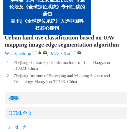
1.
浙江华勘空间信息有限公司, 杭州 310023
论坛及《全球定位系统》专刊征稿的
2.
浙江省测绘科学技术研究院, 杭州 311121
通知
喜 讯|《全球定位系统》入选中国科
详细信息
技核心期刊
Urban land use classification based on UAV
mapping image edge segmentation algorithm
1, 2
,
,
1, 2
,
WU Xuedong
,
MAO Xin
1.
Zhejiang Huakan Space Information Co., Ltd., Hangzhou
310023, China
2.
Zhejiang Institute of Surveying and Mapping Science and
Technology, Hangzhou 311123, China
摘要
HTML全文
0. 引 言