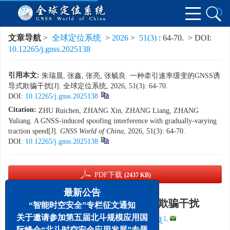
文章导航
>
全球定位系统
>
2026
>
51(3)
: 64-70.
> DOI:
10.12265/j.gnss.2025138
引用本文:
朱瑞晨, 张鑫, 张亮, 张毓良. 一种牵引速率缓变的GNSS诱
导式欺骗干扰[J]. 全球定位系统, 2026, 51(3): 64-70.
DOI:
10.12265/j.gnss.2025138
Citation:
ZHU Ruichen, ZHANG Xin, ZHANG Liang, ZHANG
Yuliang. A GNSS-induced spoofing interference with gradually-varying
traction speed[J].
GNSS World of China
, 2026, 51(3): 64-70.
DOI:
10.12265/j.gnss.2025138
PDF下载
(2437 KB)
x
最新公告
一种牵引速率缓变的GNSS诱导式欺骗干扰
“智能时空安全”专栏征文通知
关于邀请参加第五届北斗规模应用国
1, 2
,
,
3
,
1
,
1
,
朱瑞晨
,
张鑫
,
张亮
,
张毓良
际峰会“北斗时空安全应用发展”专题